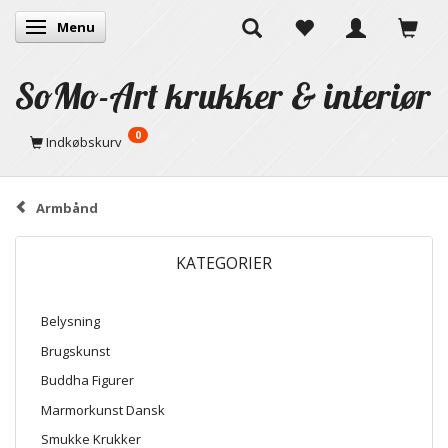
Menu
Skifte navigation
SoMo-Art krukker & interiør
0
Indkøbskurv
Armbånd
KATEGORIER
Belysning
Brugskunst
Buddha Figurer
Marmorkunst Dansk
Smukke Krukker