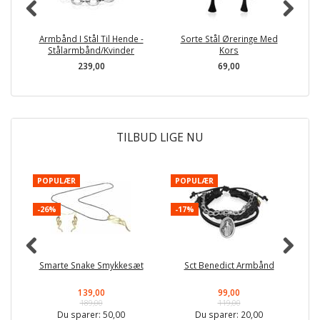
Armbånd I Stål Til Hende -
Sorte Stål Øreringe Med
Stålarmbånd/Kvinder
Kors
239,00
69,00
TILBUD LIGE NU
POPULÆR
POPULÆR
-
-26%
-17%
Smarte Snake Smykkesæt
Sct Benedict Armbånd
139,00
99,00
189,00
119,00
Du sparer:
50,00
Du sparer:
20,00