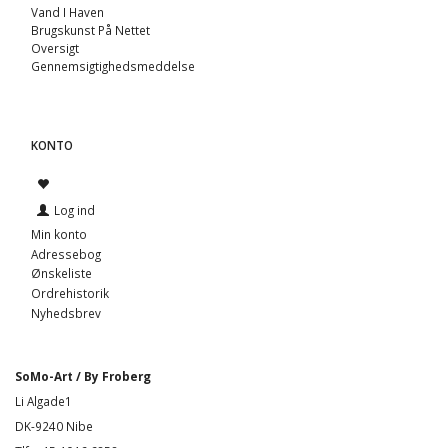
Vand I Haven
Brugskunst På Nettet
Oversigt
Gennemsigtighedsmeddelse
KONTO
Log ind
Min konto
Adressebog
Ønskeliste
Ordrehistorik
Nyhedsbrev
SoMo-Art / By Froberg
Li Algade1
DK-9240 Nibe