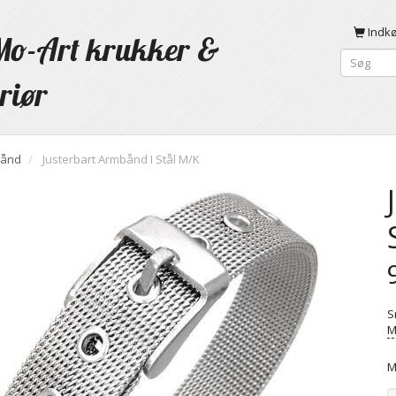
Indk
o-Art krukker &
riør
ånd
Justerbart Armbånd I Stål M/K
S
M
M