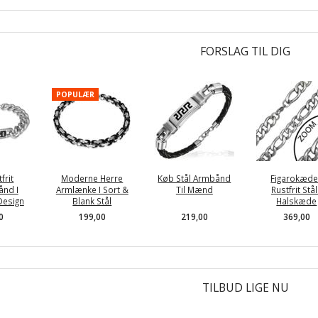
FORSLAG TIL DIG
POPULÆR
frit
Moderne Herre
Køb Stål Armbånd
Figarokæde
ånd I
Armlænke I Sort &
Til Mænd
Rustfrit Stål
Design
Blank Stål
Halskæde
0
199,00
219,00
369,00
TILBUD LIGE NU