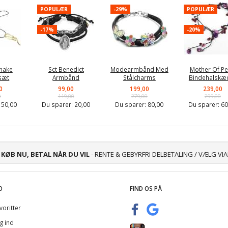
POPULÆR
-29%
POPULÆR
-17%
-20%
nake
Sct Benedict
Modearmbånd Med
Mother Of Pe
sæt
Armbånd
Stålcharms
Bindehalskæ
0
99,00
199,00
239,00
0
119,00
279,00
299,00
:
50,00
Du sparer:
20,00
Du sparer:
80,00
Du sparer:
60
KØB NU, BETAL NÅR DU VIL
- RENTE & GEBYRFRI DELBETALING / VÆLG VI
O
FIND OS PÅ
voritter
g ind