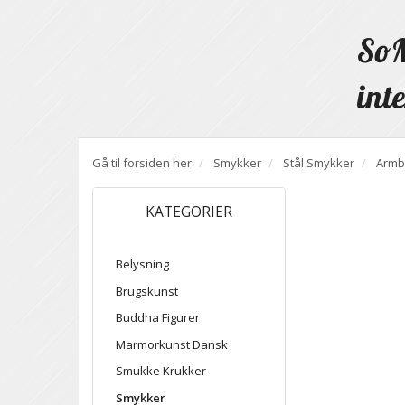
SoM
inte
Gå til forsiden her
Smykker
Stål Smykker
Armb
KATEGORIER
Belysning
Brugskunst
Buddha Figurer
Marmorkunst Dansk
Smukke Krukker
Smykker