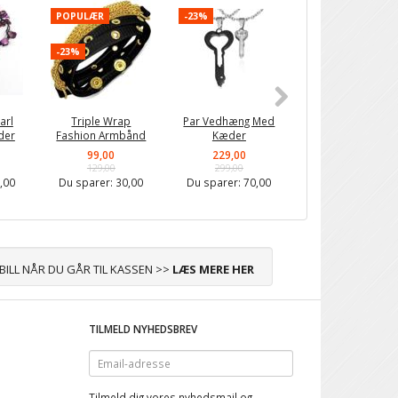
POPULÆR
-23%
-23%
-23%
arl
Triple Wrap
Par Vedhæng Med
Heart Key
der
Fashion Armbånd
Kæder
Parhalskæder
99,00
229,00
229,00
129,00
299,00
299,00
,00
Du sparer:
30,00
Du sparer:
70,00
Du sparer:
70,0
ABILL NÅR DU GÅR TIL KASSEN >>
LÆS MERE HER
TILMELD NYHEDSBREV
Email-
adresse
Tilmeld dig vores nyhedsmail og