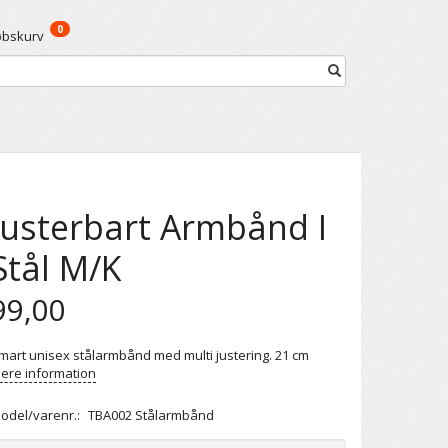
0
øbskurv
Justerbart Armbånd I
Stål M/K
99,00
mart unisex stålarmbånd med multi justering. 21 cm
ere information
odel/varenr.:
TBA002 Stålarmbånd