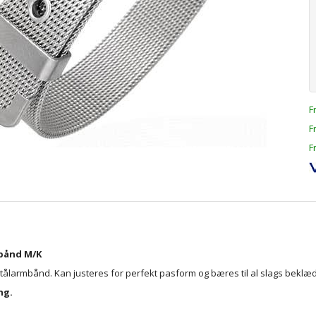
F
F
F
mbånd M/K
 stålarmbånd. Kan justeres for perfekt pasform og bæres til al slags bekl
ng.