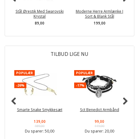
Stål Ørestik Med Swarovski
Moderne Herre Armlænke I
K
Krystal
Sort & Blank Stål
89,00
199,00
TILBUD LIGE NU
POPULÆR
POPULÆR
-
-26%
-17%
Smarte Snake Smykkesæt
Sct Benedict Armbånd
139,00
99,00
189,00
119,00
Du sparer:
50,00
Du sparer:
20,00