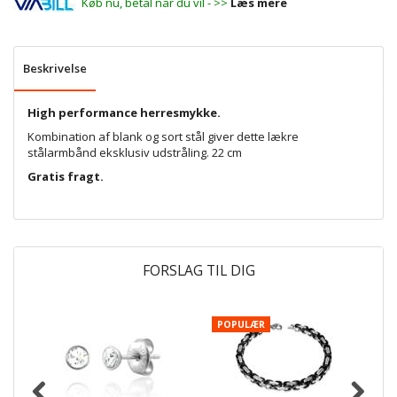
Køb nu, betal når du vil - >>
Læs mere
Beskrivelse
High performance herresmykke.
Kombination af blank og sort stål giver dette lækre
stålarmbånd eksklusiv udstråling. 22 cm
Gratis fragt.
FORSLAG TIL DIG
POPULÆR
P