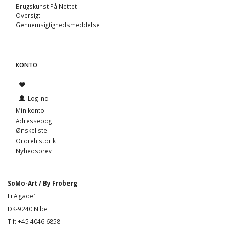
Brugskunst På Nettet
Oversigt
Gennemsigtighedsmeddelse
KONTO
Log ind
Min konto
Adressebog
Ønskeliste
Ordrehistorik
Nyhedsbrev
SoMo-Art / By Froberg
Li Algade1
DK-9240 Nibe
Tlf: +45 4046 6858