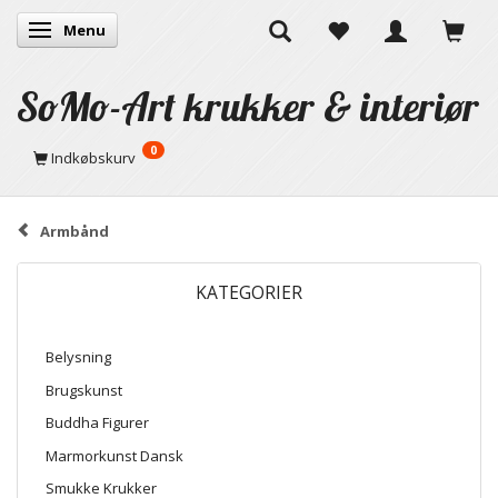
Menu
Skifte navigation
SoMo-Art krukker & interiør
0
Indkøbskurv
Armbånd
KATEGORIER
Belysning
Brugskunst
Buddha Figurer
Marmorkunst Dansk
Smukke Krukker