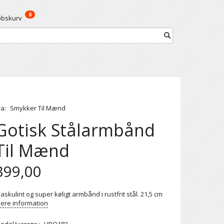
0
øbskurv
ra:
Smykker Til Mænd
Gotisk Stålarmbånd
Til Mænd
399,00
askulint og super køligt armbånd i rustfrit stål. 21,5 cm
ere information