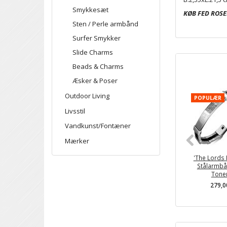
Smykkesæt
KØB FED ROS
Sten / Perle armbånd
Surfer Smykker
Slide Charms
Beads & Charms
Æsker & Poser
Outdoor Living
POPULÆR
Livsstil
Vandkunst/Fontæner
Mærker
'The Lords 
Stålarmbå
Tone
279,0