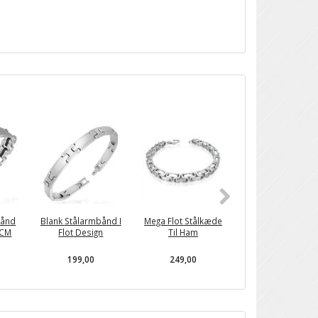
POPULÆR
bånd
Blank Stålarmbånd I
Mega Flot Stålkæde
Moderne Herre
 CM
Flot Design
Til Ham
Armlænke I Sort 
Blank Stål
199,00
249,00
199,00