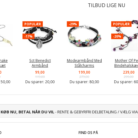
TILBUD LIGE NU
POPULÆR
-29%
POPULÆR
-17%
-20%
nake
Sct Benedict
Modearmbånd Med
Mother Of Pe
sæt
Armbånd
Stålcharms
Bindehalskæ
0
99,00
199,00
239,00
0
119,00
279,00
299,00
:
50,00
Du sparer:
20,00
Du sparer:
80,00
Du sparer:
60
KØB NU, BETAL NÅR DU VIL
- RENTE & GEBYRFRI DELBETALING / VÆLG VI
O
FIND OS PÅ