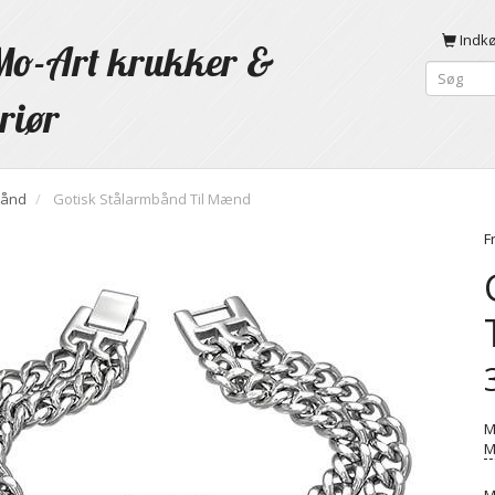
Indk
o-Art krukker &
riør
ånd
Gotisk Stålarmbånd Til Mænd
F
M
M