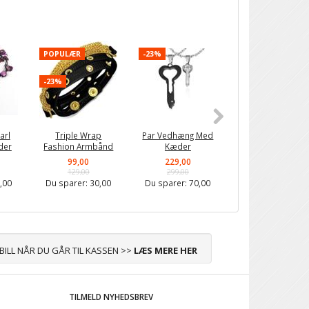
POPULÆR
-23%
-23%
-23%
arl
Triple Wrap
Par Vedhæng Med
Heart Key
der
Fashion Armbånd
Kæder
Parhalskæder
99,00
229,00
229,00
129,00
299,00
299,00
,00
Du sparer:
30,00
Du sparer:
70,00
Du sparer:
70,0
ABILL NÅR DU GÅR TIL KASSEN >>
LÆS MERE HER
TILMELD NYHEDSBREV