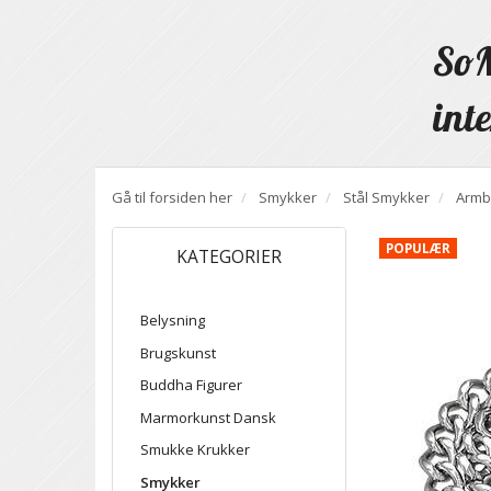
SoM
inte
Gå til forsiden her
Smykker
Stål Smykker
Armb
POPULÆR
KATEGORIER
Belysning
Brugskunst
Buddha Figurer
Marmorkunst Dansk
Smukke Krukker
Smykker