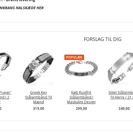
ENKRANS HALSKÆDE HER
FORSLAG TIL DIG
POPULÆR
Prayer'
Greek Key
Køb Rustfrit
Stilet Stålarm
nd I 2
Stålarmbånd Til
Stålarmbånd I
Til Herre / 21
r
Mænd
Maskulint Design
0
319,00
299,00
349,00