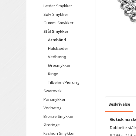
Læder Smykker
Sølv Smykker
Gummi Smykker
Stål Smykker
Armbånd
Halskæder
Vedhæng
Øresmykker
Ringe
Tilbehør/Piercing
Swarovski
Parsmykker
Beskrivelse
Vedhæng
Bronze Smykker
Gotisk mask
Øreringe
Dobbelte stålk
Fashion Smykker
B.2,55xL.21,5 