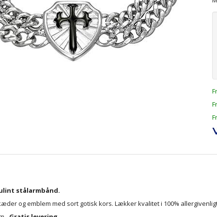
M
F
F
F
ulint stålarmbånd.
æder og emblem med sort gotisk kors. Lækker kvalitet i 100% allergivenligt 
cm -
Gratis levering