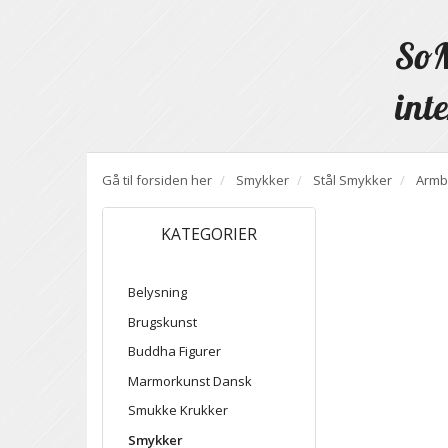
SoM
inte
Gå til forsiden her
Smykker
Stål Smykker
Armb
KATEGORIER
Belysning
Brugskunst
Buddha Figurer
Marmorkunst Dansk
Smukke Krukker
Smykker