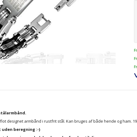
F
F
F
stålarmbånd.
flot designet armbånd i rustfrit stål. Kan bruges af både hende og ham. 19
t uden beregning :-)