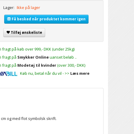
Lager:
Ikke på lager
Få besked når produktet kommer igen
Tilføj ønskeliste
ri fragt på køb over 999,- DKK (under 25kg)
ri fragt på
Smykker Online
uanset beløb ..
ri fragt på
Modetøj til kvinder
(over 300,- DKK)
Køb nu, betal når du vil - >>
Læs mere
 cm og med flot symbolsk skrift.