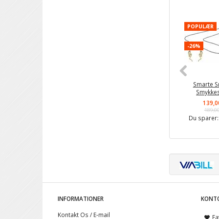
POPULÆR
-26%
Smarte S
Smykke
139,0
189,0
Du sparer
INFORMATIONER
KONT
Kontakt Os / E-mail
Fa