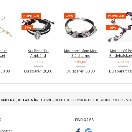
POPULÆR
-29%
POPULÆR
-17%
-20%
nake
Sct Benedict
Modearmbånd Med
Mother Of Pe
sæt
Armbånd
Stålcharms
Bindehalskæ
0
99,00
199,00
239,00
0
119,00
279,00
299,00
:
50,00
Du sparer:
20,00
Du sparer:
80,00
Du sparer:
60
KØB NU, BETAL NÅR DU VIL
- RENTE & GEBYRFRI DELBETALING / VÆLG VI
O
FIND OS PÅ
voritter