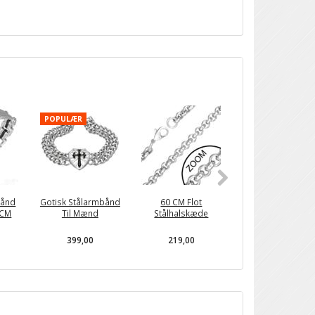
POPULÆR
POPULÆR
bånd
Gotisk Stålarmbånd
60 CM Flot
Maskulin
 CM
Til Mænd
Stålhalskæde
Stålhalskæde Me
1 CM Stål Ringe
399,00
219,00
329,00