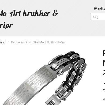
Indk
o-Art krukker &
riør
ånd
Fedt Armbånd I Stål Med Skrift - 19 Cm
L
M
M