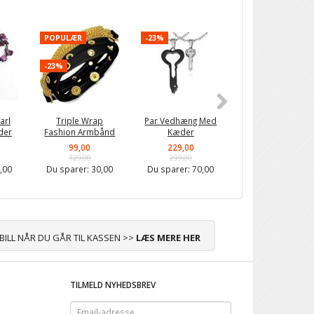
POPULÆR
-23%
-23%
-23%
arl
Triple Wrap
Par Vedhæng Med
Heart Key
der
Fashion Armbånd
Kæder
Parhalskæder
99,00
229,00
229,00
129,00
299,00
299,00
,00
Du sparer:
30,00
Du sparer:
70,00
Du sparer:
70,0
ABILL NÅR DU GÅR TIL KASSEN >>
LÆS MERE HER
TILMELD NYHEDSBREV
Email-