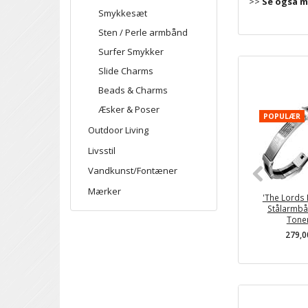
>>
Se også m
Smykkesæt
Sten / Perle armbånd
Surfer Smykker
Slide Charms
Beads & Charms
Æsker & Poser
POPULÆR
Outdoor Living
Livsstil
Vandkunst/Fontæner
Mærker
'The Lords 
Stålarmbå
Tone
279,0