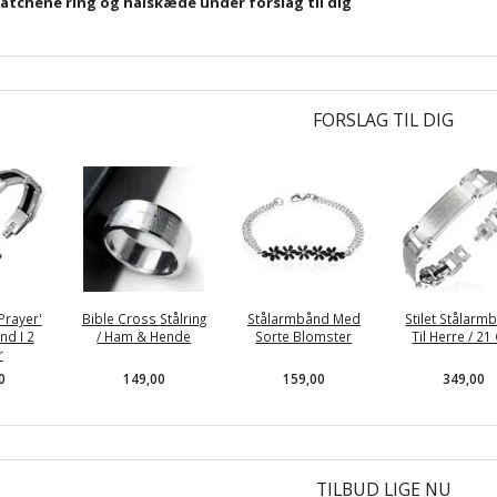
atchene ring og halskæde under forslag til dig
FORSLAG TIL DIG
Prayer'
Bible Cross Stålring
Stålarmbånd Med
Stilet Stålarm
nd I 2
/ Ham & Hende
Sorte Blomster
Til Herre / 21
r
0
149,00
159,00
349,00
TILBUD LIGE NU