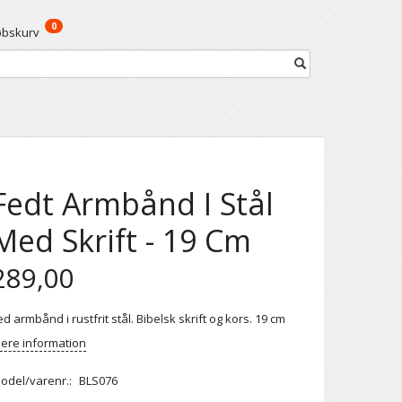
0
øbskurv
Fedt Armbånd I Stål
Med Skrift - 19 Cm
289,00
ed armbånd i rustfrit stål. Bibelsk skrift og kors. 19 cm
ere information
odel/varenr.:
BLS076