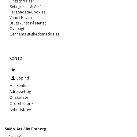
Ringstørrelser
Betingelser & Vilkår
Persondata/Cookies
Vand I Haven
Brugskunst På Nettet
Oversigt
Gennemsigtighedsmeddelse
KONTO
Log ind
Min konto
Adressebog
Ønskeliste
Ordrehistorik
Nyhedsbrev
SoMo-Art / By Froberg
Li Algade1