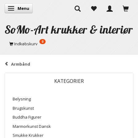
Menu
Skifte navigation
SoMo-Art krukker & interiør
0
Indkøbskurv
Armbånd
KATEGORIER
Belysning
Brugskunst
Buddha Figurer
Marmorkunst Dansk
Smukke Krukker