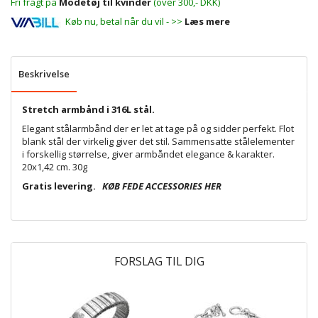
Fri fragt på
Modetøj til kvinder
(over 300,- DKK)
Køb nu, betal når du vil - >>
Læs mere
Beskrivelse
Stretch armbånd i 316L stål.
Elegant stålarmbånd der er let at tage på og sidder perfekt. Flot
blank stål der virkelig giver det stil. Sammensatte stålelementer
i forskellig størrelse, giver armbåndet elegance & karakter.
20x1,42 cm. 30g
Gratis levering.
KØB FEDE ACCESSORIES HER
FORSLAG TIL DIG
P