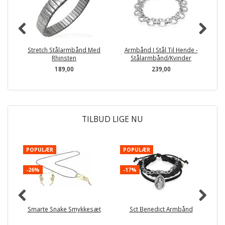
Stretch Stålarmbånd Med
Armbånd I Stål Til Hende -
K
Rhinsten
Stålarmbånd/Kvinder
189,00
239,00
TILBUD LIGE NU
POPULÆR
POPULÆR
-
-26%
-17%
Smarte Snake Smykkesæt
Sct Benedict Armbånd