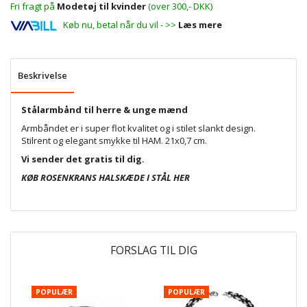
Fri fragt på
Modetøj til kvinder
(over 300,- DKK)
Køb nu, betal når du vil - >>
Læs mere
Beskrivelse
Stålarmbånd til herre & unge mænd
Armbåndet er i super flot kvalitet og i stilet slankt design.
Stilrent og elegant smykke til HAM. 21x0,7 cm.
Vi sender det gratis til dig.
KØB ROSENKRANS HALSKÆDE I STÅL HER
FORSLAG TIL DIG
POPULÆR
POPULÆR
P