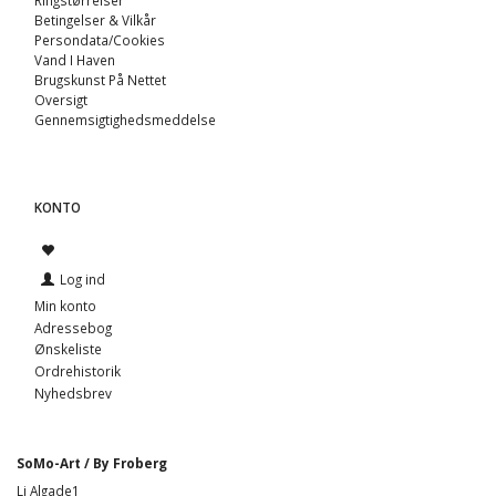
Betingelser & Vilkår
Persondata/Cookies
Vand I Haven
Brugskunst På Nettet
Oversigt
Gennemsigtighedsmeddelse
KONTO
Log ind
Min konto
Adressebog
Ønskeliste
Ordrehistorik
Nyhedsbrev
SoMo-Art / By Froberg
Li Algade1