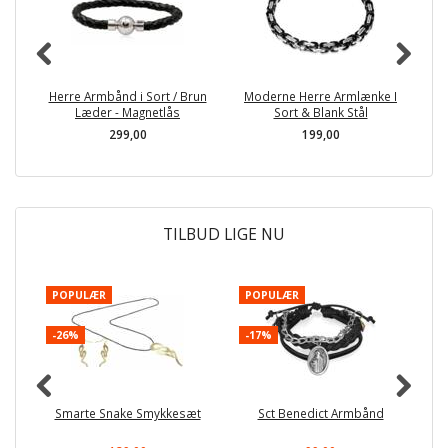
Herre Armbånd i Sort / Brun
Moderne Herre Armlænke I
K
Læder - Magnetlås
Sort & Blank Stål
299,00
199,00
TILBUD LIGE NU
POPULÆR
POPULÆR
-
-26%
-17%
Smarte Snake Smykkesæt
Sct Benedict Armbånd