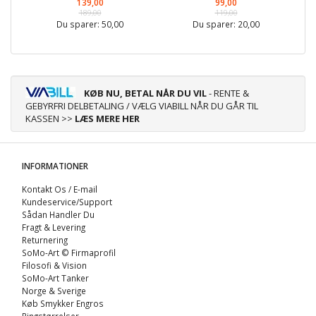
139,00
99,00
189,00
119,00
Du sparer:
50,00
Du sparer:
20,00
KØB NU, BETAL NÅR DU VIL
- RENTE &
GEBYRFRI DELBETALING / VÆLG VIABILL NÅR DU GÅR TIL
KASSEN >>
LÆS MERE HER
INFORMATIONER
Kontakt Os / E-mail
Kundeservice/Support
Sådan Handler Du
Fragt & Levering
Returnering
SoMo-Art © Firmaprofil
Filosofi & Vision
SoMo-Art Tanker
Norge & Sverige
Køb Smykker Engros
Ringstørrelser