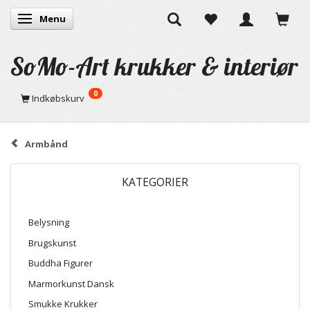
Menu
Skifte navigation
SoMo-Art krukker & interiør
0
Indkøbskurv
Armbånd
KATEGORIER
Belysning
Brugskunst
Buddha Figurer
Marmorkunst Dansk
Smukke Krukker