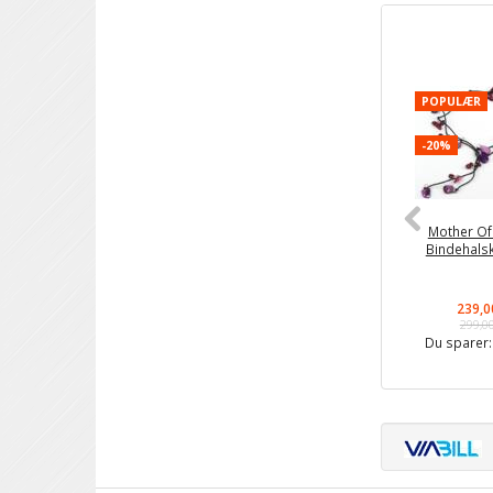
POPULÆR
-20%
Mother Of
Bindehals
239,0
299,0
Du sparer