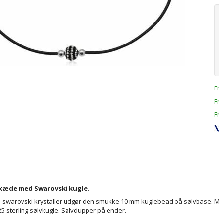
F
F
F
skæde med Swarovski kugle.
e swarovski krystaller udgør den smukke 10 mm kuglebead på sølvbase. 
5 sterling sølvkugle. Sølvdupper på ender.