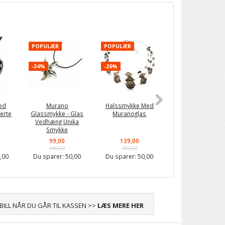
POPULÆR
POPULÆR
POPULÆR
-34%
-26%
-34%
ed
Murano
Halssmykke Med
Elegant Blank
erte
Glassmykke - Glas
Muranoglas
Halskæde Med
Vedhæng Unika
Ringe
Smykke
99,00
139,00
79,00
149,00
189,00
119,00
,00
Du sparer:
50,00
Du sparer:
50,00
Du sparer:
40,0
ABILL NÅR DU GÅR TIL KASSEN >>
LÆS MERE HER