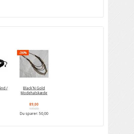
-36%
ånd /
Black´N Gold
Modehalskæde
89,00
139,00
Du sparer:
50,00