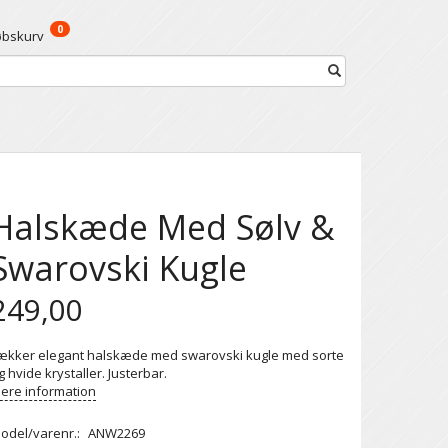
0
øbskurv
Halskæde Med Sølv &
Swarovski Kugle
249,00
ækker elegant halskæde med swarovski kugle med sorte
g hvide krystaller. Justerbar.
ere information
odel/varenr.:
ANW2269