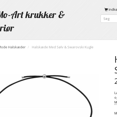
Indk
o-Art krukker &
riør
Mode Halskæder
Halskæde Med Sølv & Swarovski Kugle
L
o
M
M