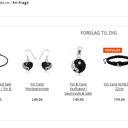
44 cm /
Fri fragt
FORSLAG TIL DIG
POPULÆR
d Sølv
Yin Yang
Yin & Yang
Yin Yang Armb
 / Yin &
Hjerteøreringe
Vedhæng /
22cm
Swarovski & Sølv
0
249,00
149,00
199,00