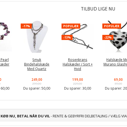
TILBUD LIGE NU
-17%
POPULÆR
POPULÆR
-13%
-22%
 Pearl
Smuk
Rosenkrans
Halskæde M
kæder
Bindehalskæde
Halskæder / Sort +
Murano Glashj
Med Quartz
Hvid
0
249,00
199,00
69,00
0
299,00
229,00
89,00
:
60,00
Du sparer:
50,00
Du sparer:
30,00
Du sparer:
20
KØB NU, BETAL NÅR DU VIL
- RENTE & GEBYRFRI DELBETALING / VÆLG VI