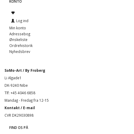
KONTO
Log ind
Min konto
Adressebog
Ønskeliste
Ordrehistorik
Nyhedsbrev
SoMo-Art / By Froberg
Li Algade1
DK-9240 Nibe
Tlf: +45 4046 6858
Mandag - Fredag fra 12-15
Kontakt / E-mail
CVR DK29030898
FIND OS PÅ