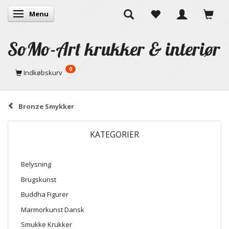
Menu
Skifte navigation
SoMo-Art krukker & interiør
0
Indkøbskurv
Bronze Smykker
KATEGORIER
Belysning
Brugskunst
Buddha Figurer
Marmorkunst Dansk
Smukke Krukker