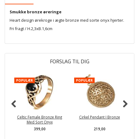
Smukke bronze øreringe
Heart design ørekroge i ægte bronze med sorte onyx hjerter.
Fri fragt / H.2,3xB.1,6cm
FORSLAG TIL DIG
POPULÆR
POPULÆR
P
Celtic Female Bronze Ring
Cirkel Pendant I Bronze
Med Sort Onyx
399,00
219,00