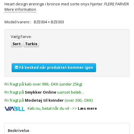
Heart design øreringe i bronze med sorte onyx hjerter. FLERE FARVER
Mere information
Model/varenr.:
BZE004 + BZE003
Vælg
Farve:
Sort
Turkis
Få besked når produktet kommer igen
Fri fragt på køb over 999,- DKK (under 25kg)
Fri fragt på
Smykker Online
uanset beløb ..
Fri fragt på
Modetøj til kvinder
(over 300,- DKK)
Køb nu, betal når du vil - >>
Læs mere
Beskrivelse