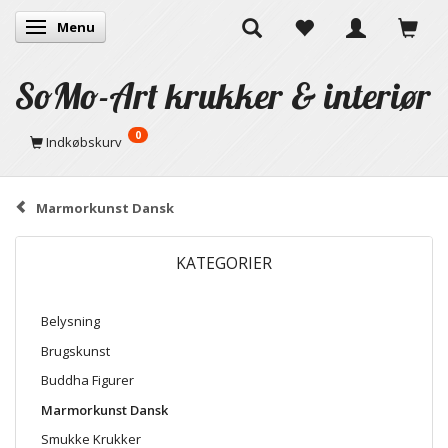
Menu
Skifte navigation
SoMo-Art krukker & interiør
0
Indkøbskurv
Marmorkunst Dansk
KATEGORIER
Belysning
Brugskunst
Buddha Figurer
Marmorkunst Dansk
Smukke Krukker