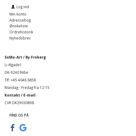
Log ind
Min konto
Adressebog
Ønskeliste
Ordrehistorik
Nyhedsbrev
SoMo-Art / By Froberg
Li Algade1
DK-9240 Nibe
Tlf: +45 4046 6858
Mandag - Fredag fra 12-15
Kontakt / E-mail
CVR DK29030898
FIND OS PÅ