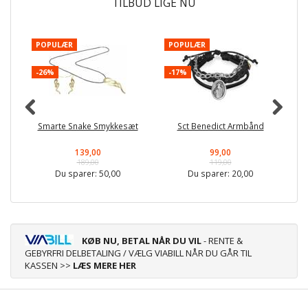
TILBUD LIGE NU
POPULÆR
POPULÆR
-
-26%
-17%
Smarte Snake Smykkesæt
Sct Benedict Armbånd
139,00
99,00
189,00
119,00
Du sparer:
50,00
Du sparer:
20,00
KØB NU, BETAL NÅR DU VIL
- RENTE &
GEBYRFRI DELBETALING / VÆLG VIABILL NÅR DU GÅR TIL
KASSEN >>
LÆS MERE HER