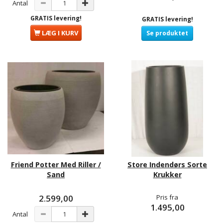
Antal
GRATIS levering!
GRATIS levering!
LÆG I KURV
Se produktet
Friend Potter Med Riller /
Store Indendørs Sorte
Sand
Krukker
2.599,00
Pris fra
1.495,00
Antal