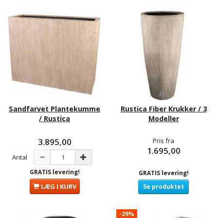
Sandfarvet Plantekumme
Rustica Fiber Krukker / 3
/ Rustica
Modeller
3.895,00
Pris fra
1.695,00
Antal
GRATIS levering!
GRATIS levering!
LÆG I KURV
Se produktet
-29%