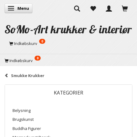
Menu
Skifte navigation
SoMo-Art krukker & interiør
0
Indkøbskurv
0
Indkøbskurv
Smukke Krukker
KATEGORIER
Belysning
Brugskunst
Buddha Figurer