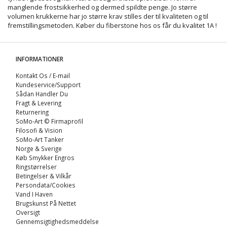
manglende frostsikkerhed og dermed spildte penge. Jo større
volumen krukkerne har jo større krav stilles der til kvaliteten og til
fremstillingsmetoden. Køber du
fiberstone
hos os får du kvalitet 1A !
INFORMATIONER
Kontakt Os / E-mail
Kundeservice/Support
Sådan Handler Du
Fragt & Levering
Returnering
SoMo-Art © Firmaprofil
Filosofi & Vision
SoMo-Art Tanker
Norge & Sverige
Køb Smykker Engros
Ringstørrelser
Betingelser & Vilkår
Persondata/Cookies
Vand I Haven
Brugskunst På Nettet
Oversigt
Gennemsigtighedsmeddelse