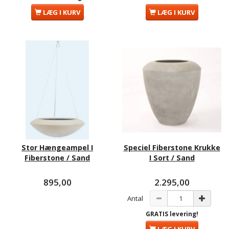
LÆG I KURV
LÆG I KURV
Stor Hængeampel I
Speciel Fiberstone Krukke
Fiberstone / Sand
I Sort / Sand
895,00
2.295,00
Antal
GRATIS levering!
LÆG I KURV