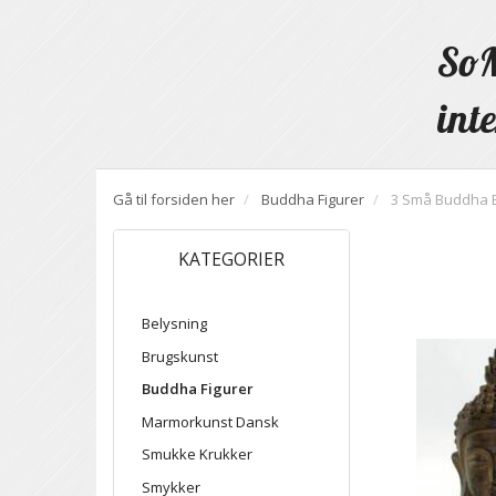
SoM
inte
Gå til forsiden her
Buddha Figurer
3 Små Buddha 
KATEGORIER
Belysning
Brugskunst
Buddha Figurer
Marmorkunst Dansk
Smukke Krukker
Smykker