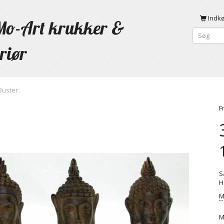
Indk
o-Art krukker &
riør
Buster
F
S
H
M
M