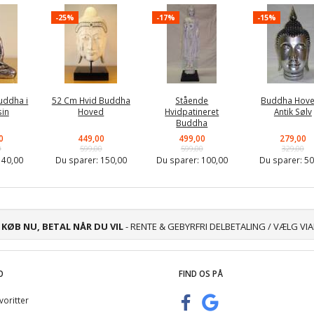
-25%
-17%
-15%
uddha i
52 Cm Hvid Buddha
Stående
Buddha Hove
sin
Hoved
Hvidpatineret
Antik Sølv
Buddha
0
449,00
499,00
279,00
0
599,00
599,00
329,00
:
40,00
Du sparer:
150,00
Du sparer:
100,00
Du sparer:
50
KØB NU, BETAL NÅR DU VIL
- RENTE & GEBYRFRI DELBETALING / VÆLG VI
O
FIND OS PÅ
voritter