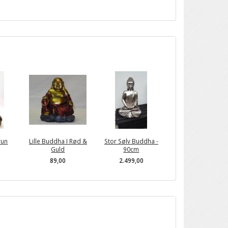
run
Lille Buddha I Rød &
Stor Sølv Buddha -
Guld
90cm
89,00
2.499,00