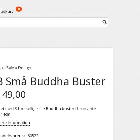
0
øbskurv
ra:
SoMo Design
3 Små Buddha Buster
149,00
æt med 3 forskellige lille Buddha buster i brun antik.
.14cm
ere information
odel/varenr.:
60522