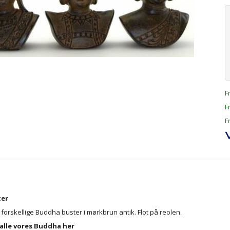
F
F
F
ter
forskellige Buddha buster i mørkbrun antik. Flot på reolen.
 alle vores Buddha her