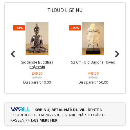
TILBUD LIGE NU
-14%
-25%
-
Siddende Buddha i
52 Cm Hvid Buddha Hoved
polyresin
249,00
449,00
289,00
599,00
Du sparer:
40,00
Du sparer:
150,00
KØB NU, BETAL NÅR DU VIL
- RENTE &
GEBYRFRI DELBETALING / VÆLG VIABILL NÅR DU GÅR TIL
KASSEN >>
LÆS MERE HER