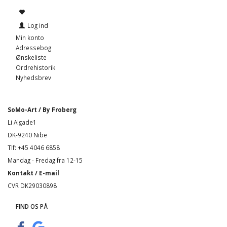
Log ind
Min konto
Adressebog
Ønskeliste
Ordrehistorik
Nyhedsbrev
SoMo-Art / By Froberg
Li Algade1
DK-9240 Nibe
Tlf: +45 4046 6858
Mandag - Fredag fra 12-15
Kontakt / E-mail
CVR DK29030898
FIND OS PÅ