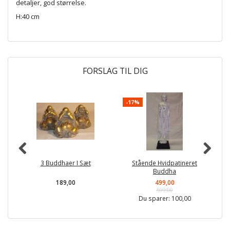
detaljer, god størrelse.
H:40 cm
FORSLAG TIL DIG
-17%
3 Buddhaer I Sæt
Stående Hvidpatineret
M
Buddha
189,00
499,00
599,00
Du sparer:
100,00