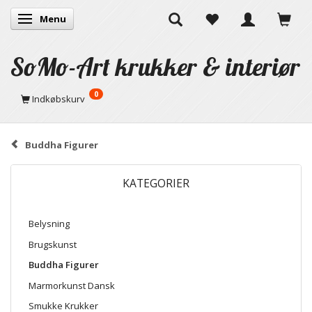
Menu
Skifte navigation
SoMo-Art krukker & interiør
0
Indkøbskurv
Buddha Figurer
KATEGORIER
Belysning
Brugskunst
Buddha Figurer
Marmorkunst Dansk
Smukke Krukker