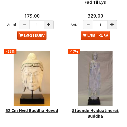
Fad Til Lys
179,00
329,00
Antal
Antal
LÆG I KURV
LÆG I KURV
-25%
-17%
52 Cm Hvid Buddha Hoved
Stående Hvidpatineret
Buddha