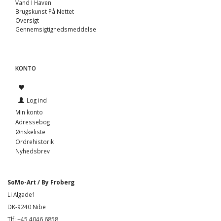
Vand I Haven
Brugskunst På Nettet
Oversigt
Gennemsigtighedsmeddelse
KONTO
Log ind
Min konto
Adressebog
Ønskeliste
Ordrehistorik
Nyhedsbrev
SoMo-Art / By Froberg
Li Algade1
DK-9240 Nibe
Tlf: +45 4046 6858