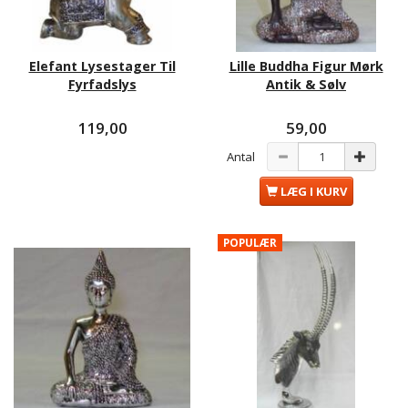
Elefant Lysestager Til
Lille Buddha Figur Mørk
Fyrfadslys
Antik & Sølv
119,00
59,00
Antal
LÆG I KURV
POPULÆR